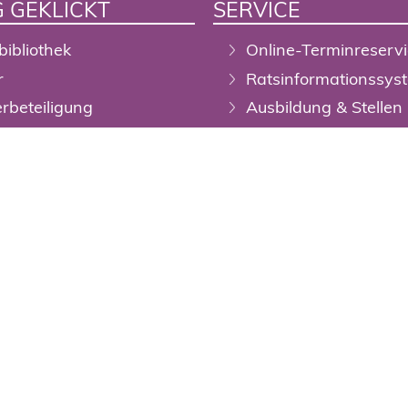
 GEKLICKT
SERVICE
bibliothek
Online-Terminreserv
r
Ratsinformationssys
rbeteiligung
Ausbildung & Stellen
alisierung
Mängelmelder
Open-Data-Portal
liche Bekanntmachungen
DigiTal Zwilling / Geo
chreibungen
Stadtplan
ale Kartenwelt Wuppertal
Barrierefreiheit
ertal-Shop
Newsletter
staltungskalender