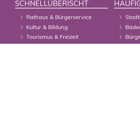
SCHNELLÜBERISCHT
HÄUFIG
Rathaus & Bürgerservice
Stadt
Kultur & Bildung
Bäde
Tourismus & Freizeit
Bürge
Wirtschaft & Stadtentwicklung
Digit
Öffent
Auss
Digit
Wupp
Veran