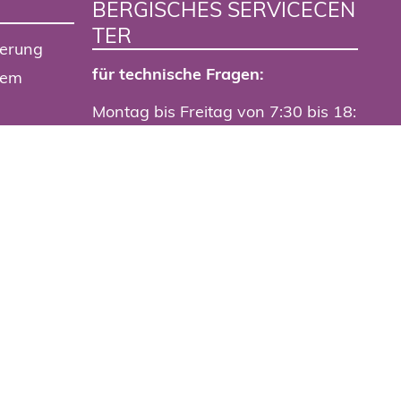
BERGISCHES SERVICECEN
TER
ierung
für technische Fragen:
tem
Montag bis Freitag von 7:30 bis 18:
00 Uhr
+49 202 563-0
portal
servicecenter@stadt.wuppertal.de
Live-Chat der Stadtverwaltung
Kontakt
Barrieren melden
Datenschutz
Impressum