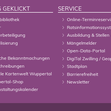
 GEKLICKT
SERVICE
bibliothek
Online-Terminreserv
r
Ratsinformationssys
rbeteiligung
Ausbildung & Stellen
alisierung
Mängelmelder
Open-Data-Portal
liche Bekanntmachungen
DigiTal Zwilling / Geo
chreibungen
Stadtplan
ale Kartenwelt Wuppertal
Barrierefreiheit
ertal-Shop
Newsletter
staltungskalender