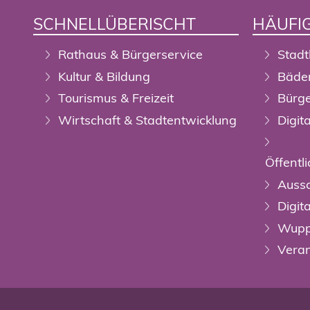
SCHNELLÜBERISCHT
HÄUFIG
Rathaus & Bürgerservice
Stadt
Kultur & Bildung
Bäde
Tourismus & Freizeit
Bürge
Wirtschaft & Stadtentwicklung
Digit
Öffent
Auss
Digit
Wupp
Veran