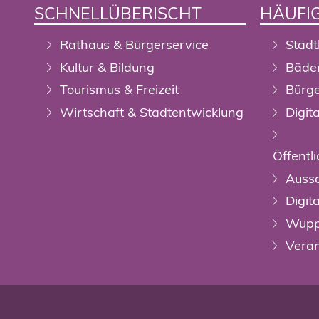
SCHNELLÜBERISCHT
HÄUFIG
Rathaus & Bürgerservice
Stadt
Kultur & Bildung
Bäde
Tourismus & Freizeit
Bürge
Wirtschaft & Stadtentwicklung
Digit
Öffent
Auss
Digit
Wupp
Veran