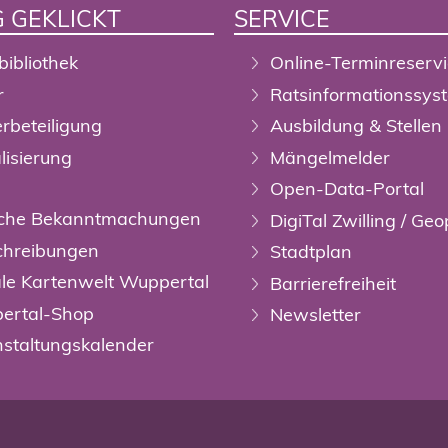
 GEKLICKT
SERVICE
bibliothek
Online-Terminreserv
r
Ratsinformationssys
rbeteiligung
Ausbildung & Stellen
alisierung
Mängelmelder
Open-Data-Portal
liche Bekanntmachungen
DigiTal Zwilling / Geo
chreibungen
Stadtplan
ale Kartenwelt Wuppertal
Barrierefreiheit
ertal-Shop
Newsletter
staltungskalender