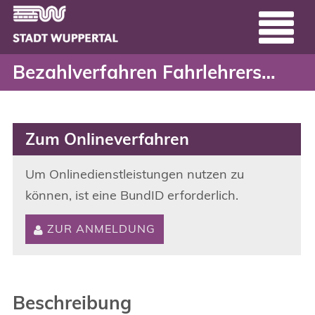
Bezahlverfahren Fahrleh
Header
Zum Hauptinhalt springen
Bezahlverfahren Fahrlehrerschein Abschluss (Schritt 2. nach erfolgreich bestandener Ausbildung)
Zum Onlineverfahren
Um Onlinedienstleistungen nutzen zu
können, ist eine BundID erforderlich.
ZUR ANMELDUNG
Beschreibung