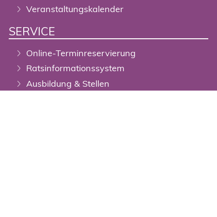
Veranstaltungskalender
SERVICE
Online-Terminreservierung
Ratsinformationssystem
Ausbildung & Stellen
Mängelmelder
Open-Data-Portal
DigiTal Zwilling / Geoportal
Stadtplan
Barrierefreiheit
Newsletter
BERGISCHES SERVICECENTER