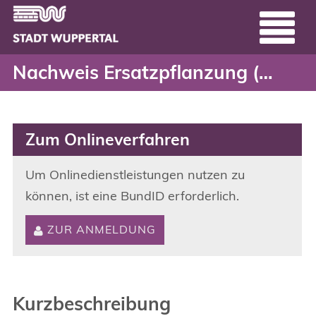
Nachweis Ersatzpflanzu
Header
Zum Hauptinhalt springen
Nachweis Ersatzpflanzung (nach Ausnahmegenehmigung von der Baumschutzsatzung)
Zum Onlineverfahren
Um Onlinedienstleistungen nutzen zu
können, ist eine BundID erforderlich.
ZUR ANMELDUNG
Kurzbeschreibung