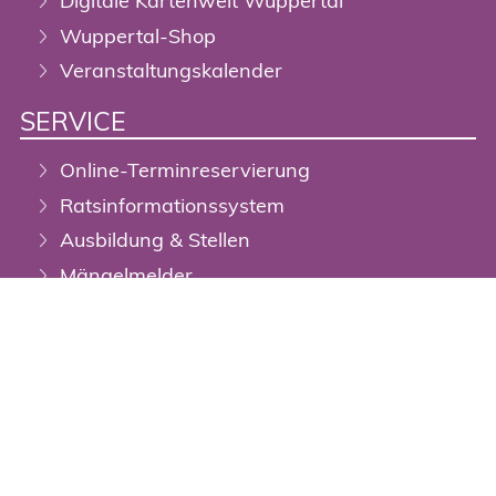
Digitale Kartenwelt Wuppertal
Wuppertal-Shop
Veranstaltungskalender
SERVICE
Online-Terminreservierung
Ratsinformationssystem
Ausbildung & Stellen
Mängelmelder
Open-Data-Portal
DigiTal Zwilling / Geoportal
Stadtplan
Barrierefreiheit
Newsletter