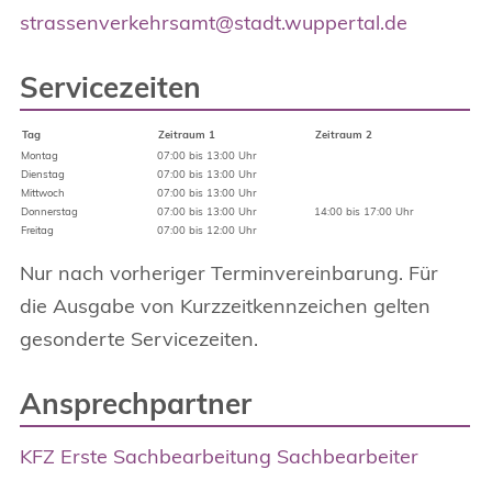
strassenverkehrsamt@stadt.wuppertal.de
Servicezeiten
Tag
Zeitraum 1
Zeitraum 2
Montag
07:00 bis 13:00 Uhr
Dienstag
07:00 bis 13:00 Uhr
Mittwoch
07:00 bis 13:00 Uhr
Donnerstag
07:00 bis 13:00 Uhr
14:00 bis 17:00 Uhr
Freitag
07:00 bis 12:00 Uhr
Nur nach vorheriger Terminvereinbarung. Für
die Ausgabe von Kurzzeitkennzeichen gelten
gesonderte Servicezeiten.
Ansprechpartner
KFZ Erste Sachbearbeitung Sachbearbeiter