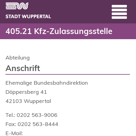
405.21 Kfz-Zulassungsst
Header
Zum Hauptinhalt springen
405.21 Kfz-Zulassungsstelle
Abteilung
Anschrift
Ehemalige Bundesbahndirektion
Döppersberg
41
42103
Wuppertal
Tel.: 0202 563-9006
Fax: 0202 563-8444
E-Mail: