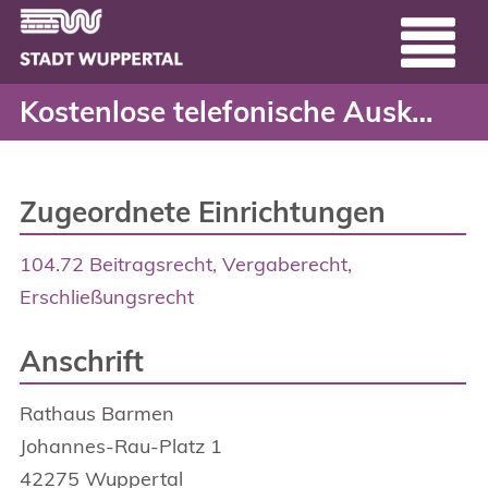
Kostenlose telefonische
Header
Zum Hauptinhalt springen
Kostenlose telefonische Auskunft Kanalanschlussbeitrag
Zugeordnete Einrichtungen
104.72 Beitragsrecht, Vergaberecht,
Erschließungsrecht
Anschrift
Rathaus Barmen
Johannes-Rau-Platz
1
42275
Wuppertal