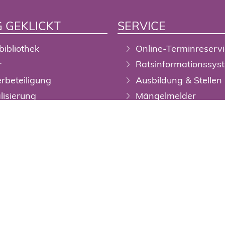
 GEKLICKT
SERVICE
bibliothek
Online-Terminreserv
r
Ratsinformationssys
rbeteiligung
Ausbildung & Stellen
alisierung
Mängelmelder
Open-Data-Portal
liche Bekanntmachungen
DigiTal Zwilling / Geo
chreibungen
Stadtplan
ale Kartenwelt Wuppertal
Barrierefreiheit
ertal-Shop
Newsletter
staltungskalender