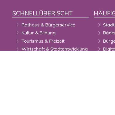
SCHNELLÜBERISCHT
HÄUFIG
Rathaus & Bürgerservice
Stadt
Kultur & Bildung
Bäde
Tourismus & Freizeit
Bürge
Wirtschaft & Stadtentwicklung
Digit
Öffent
Auss
Digit
Wupp
Veran