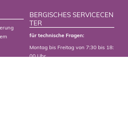
BERGISCHES SERVICECEN
TER
ierung
für technische Fragen:
tem
Montag bis Freitag von 7:30 bis 18:
00 Uhr
+49 202 563-0
portal
servicecenter@stadt.wuppertal.de
Live-Chat der Stadtverwaltung