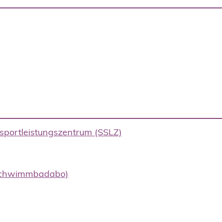
portleistungszentrum (SSLZ)
(Schwimmbadabo)