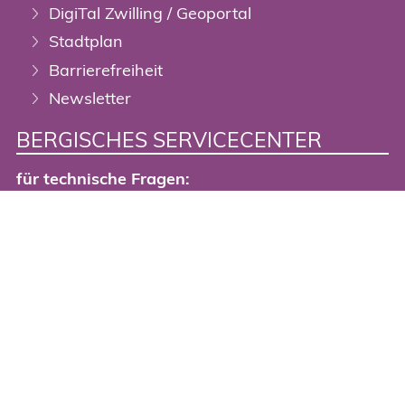
DigiTal Zwilling / Geoportal
Stadtplan
Barrierefreiheit
Newsletter
BERGISCHES SERVICECENTER
für technische Fragen:
Montag bis Freitag von 7:30 bis 18:00 Uhr
+49 202 563-0
servicecenter@stadt.wuppertal.de
Live-Chat der Stadtverwaltung